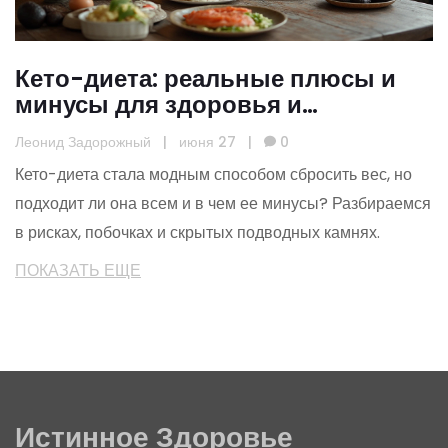
Кето-диета: реальные плюсы и
минусы для здоровья и
похудения
Леонид Задорожный
|
июня 27
|
0
Кето-диета стала модным способом сбросить вес, но
подходит ли она всем и в чем ее минусы? Разбираемся
в рисках, побочках и скрытых подводных камнях.
ПОКАЗАТЬ ЕЩЕ
Истинное Здоровье