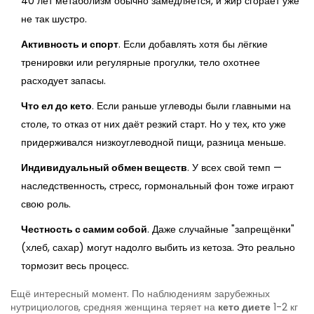
40 лет метаболизм обычно замедляется, и жир сгорает уже
не так шустро.
Активность и спорт
. Если добавлять хотя бы лёгкие
тренировки или регулярные прогулки, тело охотнее
расходует запасы.
Что ел до кето
. Если раньше углеводы были главными на
столе, то отказ от них даёт резкий старт. Но у тех, кто уже
придерживался низкоуглеводной пищи, разница меньше.
Индивидуальный обмен веществ
. У всех свой темп —
наследственность, стресс, гормональный фон тоже играют
свою роль.
Честность с самим собой
. Даже случайные "запрещёнки"
(хлеб, сахар) могут надолго выбить из кетоза. Это реально
тормозит весь процесс.
Ещё интересный момент. По наблюдениям зарубежных
нутрициологов, средняя женщина теряет на
кето диете
1-2 кг