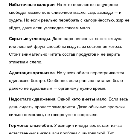
Избыточные калории
. На кето появляется ощущение
свободы: можно есть сливочное масло, сыр, авокадо — и
худеть. Но если реально перебрать с калорийностью, жир не
уйдет, даже если углеводов совсем мало.
Скрытые углеводы
. Даже пара невинных ложек кетчупа
или лишний фрукт способны выдуть из состояния кетоза.
Стоит внимательно читать состав продуктов и не верить
этикеткам слепо.
Адаптация организма
. Не у всех обмен перестраивается
одинаково быстро. Особенно, если раньше питание было
далеко не идеальным — организму нужно время.
Недостаток движения
. Одной
кето диеты
мало. Если весь
день сидеть, процесс замедлится. Даже обычные прогулки
сильно помогают, не говоря уже о спортзале.
Гормональные сбои
. У женщин иногда вес встает из-за
естественных циклов или проблем с щитовидкой. Тут