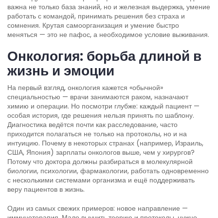
важна не только база знаний, но и железная выдержка, умение
работать с командой, принимать решения без страха и
сомнения. Крутая самоорганизация и умение быстро
меняться — это не пафос, а необходимое условие выживания.
Онкология: борьба длиной в
жизнь и эмоции
На первый взгляд, онкология кажется «обычной»
специальностью — врачи занимаются раком, назначают
химию и операции. Но посмотри глубже: каждый пациент —
особая история, где решения нельзя принять по шаблону.
Диагностика ведётся почти как расследование, часто
приходится полагаться не только на протоколы, но и на
интуицию. Почему в некоторых странах (например, Израиль,
США, Япония) зарплаты онкологов выше, чем у хирургов?
Потому что доктора должны разбираться в молекулярной
биологии, психологии, фармакологии, работать одновременно
с несколькими системами организма и ещё поддерживать
веру пациентов в жизнь.
Один из самых свежих примеров: новое направление —
иммунотерапия. Мало выучить теорию и протоколы, нужно