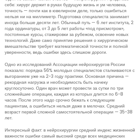
себе: хирург держит в руках будущую жизнь и ум человека,
точность — почти как в ювелирном деле, только ошибиться
нельзя ни на миллиметр. Подготовка специалиста занимает
иногда больше десяти лет. Обычный путь — 6 лет института, 2
года ординатуры, от 3 до 5 лет работы «под присмотром»,
постоянные курсы, стажировки за рубежом, освоение новых
технологий. Даже само принятие решения о хирургическом
вмешательстве требует математической точности и полной
уверенности, ведь ошибки здесь слишком дороги.
Одно из исследований Ассоциации нейрохирургов России
показало: порядка 56% молодых специалистов сталкиваются с
выгоранием уже на 2-3 году практики. Основная причина —
рекордная нагрузка и необходимость быть начеку
круглосуточно. Один врач может провести за сутки по три
сложнейшие операции, каждая из которых длится по 6-8
часов. После этого надо срочно бежать к следующим
пациентам, а ошибиться нельзя даже в мелочах. Средний
возраст первой сложной самостоятельной операции — 35-38
лет.
Интересный факт: в нейрохирургии средний индекс жизненной
важности ошибки самый высокий среди всех медицинских