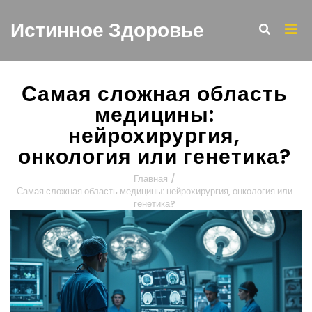
Истинное Здоровье
Самая сложная область
медицины:
нейрохирургия,
онкология или генетика?
Главная
/
Самая сложная область медицины: нейрохирургия, онкология или
генетика?