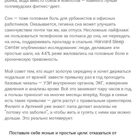
рынка, вода вместо соков и компотов — намного лучше
голливудских фитнес-диет.
Сон — тоже головная боль для урбанистов и офисных
работников. Оказывается, гигиена сна может улучшить
самочувствие почти так же, как отпуск. Несложные лайфхаки:
не пользоваться телефоном за полчаса до сна, не переедать
на ночь, поддерживать прохладу в спальне. Harvard Sleep
Center опубликовал исследование: люди, делавшие эти
простые шаги, на 44% реже жаловались на головные боли и
хроническую тревожность.
Мой совет тем, кто ищет золотую середину и хочет держаться
подальше от врачей: завести привычку раз в год проходить
базовые чекапы — УЗИ внутренних органов, ЭКГ, измерение
давления и анализы крови. Всё это занимает пару часов в год,
а пользы приносит на многие месяцы вперёд. Когда в семье
есть такие привычки — дети растут с правильным ориентиром.
Филипп и Артемий уже знают: папа делает анализы не
"потому что заболел", а чтобы жить и гулять с ними как можно
дольше. Это реально мотивирует.
Поставьте себе ясные и простые цели: отказаться от