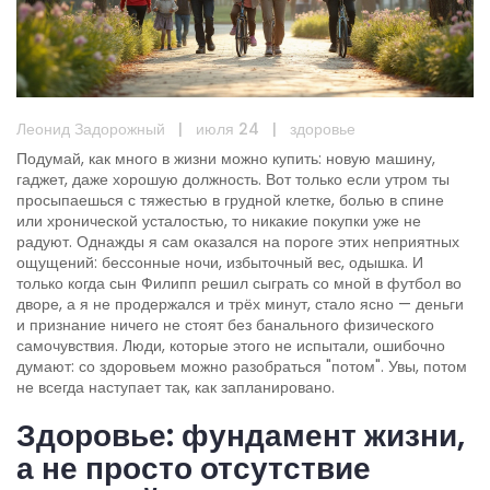
Леонид Задорожный
|
июля 24
|
здоровье
Подумай, как много в жизни можно купить: новую машину,
гаджет, даже хорошую должность. Вот только если утром ты
просыпаешься с тяжестью в грудной клетке, болью в спине
или хронической усталостью, то никакие покупки уже не
радуют. Однажды я сам оказался на пороге этих неприятных
ощущений: бессонные ночи, избыточный вес, одышка. И
только когда сын Филипп решил сыграть со мной в футбол во
дворе, а я не продержался и трёх минут, стало ясно — деньги
и признание ничего не стоят без банального физического
самочувствия. Люди, которые этого не испытали, ошибочно
думают: со здоровьем можно разобраться "потом". Увы, потом
не всегда наступает так, как запланировано.
Здоровье: фундамент жизни,
а не просто отсутствие