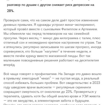
разговор по душам с другом снижает риск депрессии на
28%.
Проверьте сами, что на самом деле даёт простое изменение
дневных привычек. Я однажды устроил мини-эксперимент,
который провёл вместе с сыновьями Филиппом и Артемием.
Мы обменяли час перед телевизором на час семейной
прогулки. Через месяц — минус два килограмма с талии, плюс
отличный сон и неожиданно крепкое настроение по утрам. Так
и втянулись: регулярно записываем по шагам прогресс, иногда
соревнуемся, кто больше "нагуляет" в течение недели, и
вместе печём курицу вместо магазинной пиццы. Вот так
маленькие повседневные решения работают на десятилетия
вперёд.
Всё чаще говорят о профилактике. На Западе это давно вошло
в привычку: ежегодный "чекап" — не пустая мода, а реальный
способ избежать больших проблем. Вот свидетельство: в 2023
году шведские врачи выяснили — регулярные скрининги
сокращают смертность от онкологии до 23%. Проверяться у
терапевта, сдавать хотя бы общий анализ крови и УЗИ живота
— это не занудство, а элементарная забота о будущем.