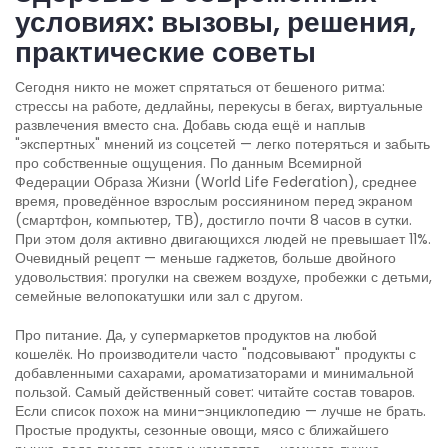
условиях: вызовы, решения,
практические советы
Сегодня никто не может спрятаться от бешеного ритма:
стрессы на работе, дедлайны, перекусы в бегах, виртуальные
развлечения вместо сна. Добавь сюда ещё и наплыв
"экспертных" мнений из соцсетей — легко потеряться и забыть
про собственные ощущения. По данным Всемирной
Федерации Образа Жизни (World Life Federation), среднее
время, проведённое взрослым россиянином перед экраном
(смартфон, компьютер, ТВ), достигло почти 8 часов в сутки.
При этом доля активно двигающихся людей не превышает 11%.
Очевидный рецепт — меньше гаджетов, больше двойного
удовольствия: прогулки на свежем воздухе, пробежки с детьми,
семейные велопокатушки или зал с другом.
Про питание. Да, у супермаркетов продуктов на любой
кошелёк. Но производители часто "подсовывают" продукты с
добавленными сахарами, ароматизаторами и минимальной
пользой. Самый действенный совет: читайте состав товаров.
Если список похож на мини-энциклопедию — лучше не брать.
Простые продукты, сезонные овощи, мясо с ближайшего