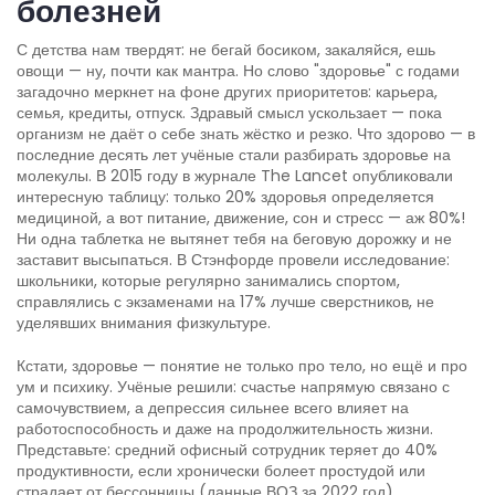
болезней
С детства нам твердят: не бегай босиком, закаляйся, ешь
овощи — ну, почти как мантра. Но слово "здоровье" с годами
загадочно меркнет на фоне других приоритетов: карьера,
семья, кредиты, отпуск. Здравый смысл ускользает — пока
организм не даёт о себе знать жёстко и резко. Что здорово — в
последние десять лет учёные стали разбирать здоровье на
молекулы. В 2015 году в журнале The Lancet опубликовали
интересную таблицу: только 20% здоровья определяется
медициной, а вот питание, движение, сон и стресс — аж 80%!
Ни одна таблетка не вытянет тебя на беговую дорожку и не
заставит высыпаться. В Стэнфорде провели исследование:
школьники, которые регулярно занимались спортом,
справлялись с экзаменами на 17% лучше сверстников, не
уделявших внимания физкультуре.
Кстати, здоровье — понятие не только про тело, но ещё и про
ум и психику. Учёные решили: счастье напрямую связано с
самочувствием, а депрессия сильнее всего влияет на
работоспособность и даже на продолжительность жизни.
Представьте: средний офисный сотрудник теряет до 40%
продуктивности, если хронически болеет простудой или
страдает от бессонницы (данные ВОЗ за 2022 год).