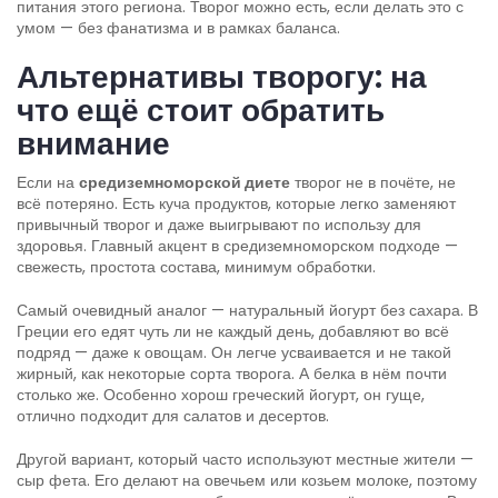
питания этого региона. Творог можно есть, если делать это с
умом — без фанатизма и в рамках баланса.
Альтернативы творогу: на
что ещё стоит обратить
внимание
Если на
средиземноморской диете
творог не в почёте, не
всё потеряно. Есть куча продуктов, которые легко заменяют
привычный творог и даже выигрывают по использу для
здоровья. Главный акцент в средиземноморском подходе —
свежесть, простота состава, минимум обработки.
Самый очевидный аналог — натуральный йогурт без сахара. В
Греции его едят чуть ли не каждый день, добавляют во всё
подряд — даже к овощам. Он легче усваивается и не такой
жирный, как некоторые сорта творога. А белка в нём почти
столько же. Особенно хорош греческий йогурт, он гуще,
отлично подходит для салатов и десертов.
Другой вариант, который часто используют местные жители —
сыр фета. Его делают на овечьем или козьем молоке, поэтому