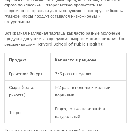
строго по классике — творог можно пропустить. Но
современные практики диеты допускают некоторую гибкость:
главное, чтобы продукт оставался низкожирным и
натуральным.
Вот краткая наглядная таблица, как часто разные молочные
продукты допустимы в средиземноморском стиле питания (по
рекомендациям Harvard School of Public Health):
Продукт
Как часто в рационе
Греческий йогурт
2-3 раза в неделю
Сыры (фета,
1-2 раза в неделю и малыми
рикотта)
порциями
Редко, только нежирный и
Творог
натуральный
Если вам хочется ввести
творог
в свой рацион на