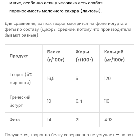
мягче, особенно если у человека есть слабая
переносимость молочного сахара (лактозы).
Для сравнения, вот как творог смотрится на фоне йогурта и
феты по составу (цифры средние, потому что производители
бывают разные):
Белки
Жиры
Кальций
Продукт
(г/100г)
(г/100г)
(мг/100г)
Творог (5%
16,5
5
120
жирности)
Греческий
10
0,4
110
йогурт
Фета
14
21
493
Получается, творог по белку совершенно не уступает — но вот