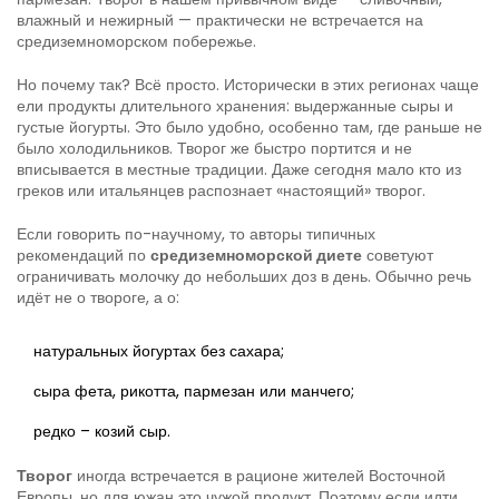
влажный и нежирный — практически не встречается на
средиземноморском побережье.
Но почему так? Всё просто. Исторически в этих регионах чаще
ели продукты длительного хранения: выдержанные сыры и
густые йогурты. Это было удобно, особенно там, где раньше не
было холодильников. Творог же быстро портится и не
вписывается в местные традиции. Даже сегодня мало кто из
греков или итальянцев распознает «настоящий» творог.
Если говорить по-научному, то авторы типичных
рекомендаций по
средиземноморской диете
советуют
ограничивать молочку до небольших доз в день. Обычно речь
идёт не о твороге, а о:
натуральных йогуртах без сахара;
сыра фета, рикотта, пармезан или манчего;
редко – козий сыр.
Творог
иногда встречается в рационе жителей Восточной
Европы, но для южан это чужой продукт. Поэтому если идти