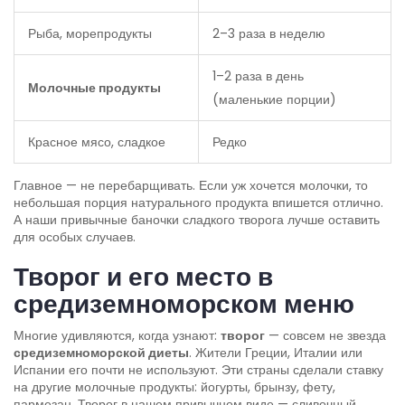
Рыба, морепродукты
2–3 раза в неделю
1–2 раза в день
Молочные продукты
(маленькие порции)
Красное мясо, сладкое
Редко
Главное — не перебарщивать. Если уж хочется молочки, то
небольшая порция натурального продукта впишется отлично.
А наши привычные баночки сладкого творога лучше оставить
для особых случаев.
Творог и его место в
средиземноморском меню
Многие удивляются, когда узнают:
творог
— совсем не звезда
средиземноморской диеты
. Жители Греции, Италии или
Испании его почти не используют. Эти страны сделали ставку
на другие молочные продукты: йогурты, брынзу, фету,
пармезан. Творог в нашем привычном виде — сливочный,