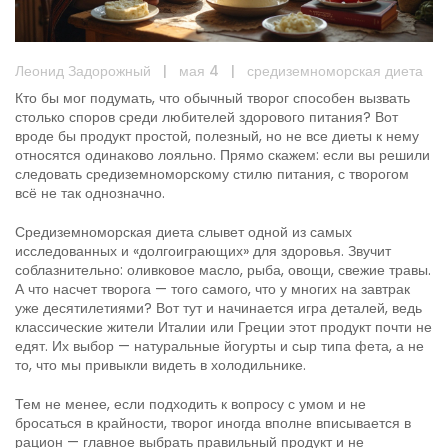
Леонид Задорожный
|
мая 4
|
средиземноморская диета
Кто бы мог подумать, что обычный творог способен вызвать
столько споров среди любителей здорового питания? Вот
вроде бы продукт простой, полезный, но не все диеты к нему
относятся одинаково лояльно. Прямо скажем: если вы решили
следовать средиземноморскому стилю питания, с творогом
всё не так однозначно.
Средиземноморская диета слывет одной из самых
исследованных и «долгоиграющих» для здоровья. Звучит
соблазнительно: оливковое масло, рыба, овощи, свежие травы.
А что насчет творога — того самого, что у многих на завтрак
уже десятилетиями? Вот тут и начинается игра деталей, ведь
классические жители Италии или Греции этот продукт почти не
едят. Их выбор — натуральные йогурты и сыр типа фета, а не
то, что мы привыкли видеть в холодильнике.
Тем не менее, если подходить к вопросу с умом и не
бросаться в крайности, творог иногда вполне вписывается в
рацион — главное выбрать правильный продукт и не