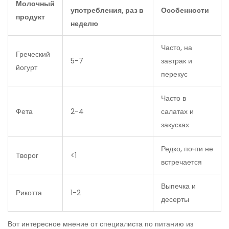
Молочный
употребления, раз в
Особенности
продукт
неделю
Часто, на
Греческий
5-7
завтрак и
йогурт
перекус
Часто в
Фета
2-4
салатах и
закусках
Редко, почти не
Творог
<1
встречается
Выпечка и
Рикотта
1-2
десерты
Вот интересное мнение от специалиста по питанию из