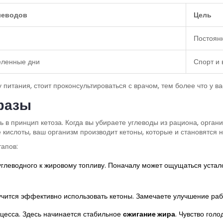
леводов
Цель
Постоян
еленные дни
Спорт и 
питания, стоит проконсультироваться с врачом, тем более что у в
 фазы
ть в принцип кетоза. Когда вы убираете углеводы из рациона, орга
е кислоты, ваш организм производит кетоны, которые и становятся 
тапов:
углеводного к жировому топливу. Поначалу может ощущаться усталос
чится эффективно использовать кетоны. Замечаете улучшение рабо
цесса. Здесь начинается стабильное
сжигание жира
. Чувство гол