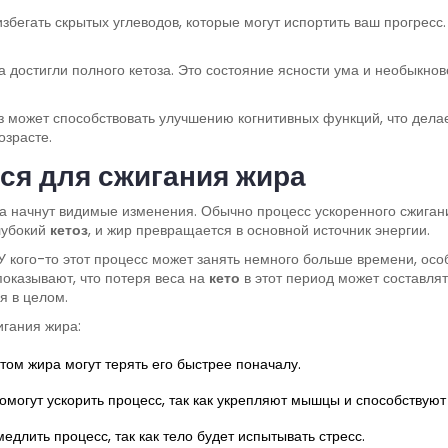
избегать скрытых углеводов, которые могут испортить ваш прогресс
а достигли полного кетоза. Это состояние ясности ума и необыкнове
з может способствовать улучшению когнитивных функций, что делае
озрасте.
ся для сжигания жира
гда начнут видимые изменения. Обычно процесс ускоренного сжига
глубокий
кетоз
, и жир превращается в основной источник энергии.
 У кого-то этот процесс может занять немного больше времени, ос
показывают, что потеря веса на
кето
в этот период может составлять
я в целом.
игания жира:
ом жира могут терять его быстрее поначалу.
омогут ускорить процесс, так как укрепляют мышцы и способствую
едлить процесс, так как тело будет испытывать стресс.