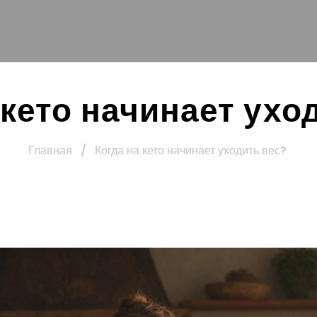
 кето начинает ухо
Главная
/
Когда на кето начинает уходить вес?