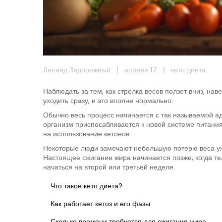
Леонид Задорожный
|
апреля 17
|
кето диета
Наблюдать за тем, как стрелка весов ползет вниз, наве
уходить сразу, и это вполне нормально.
Обычно весь процесс начинается с так называемой ада
организм приспосабливается к новой системе питания
на использование кетонов.
Некоторые люди замечают небольшую потерю веса уже
Настоящее сжигание жира начинается позже, когда те
начаться на второй или третьей неделе.
Что такое кето диета?
Как работает кетоз и его фазы
Сколько времени требуется для сжигания жира