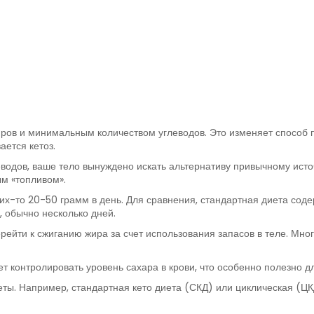
ов и минимальным количеством углеводов. Это изменяет способ по
ается кетоз.
леводов, ваше тело вынуждено искать альтернативу привычному ист
ым «топливом».
их-то 20-50 грамм в день. Для сравнения, стандартная диета соде
 обычно несколько дней.
ерейти к сжиганию жира за счет использования запасов в теле. Мн
ает контролировать уровень сахара в крови, что особенно полезно 
еты. Например, стандартная кето диета (СКД) или циклическая (ЦКД