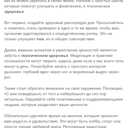
как их можно укрепить в своей жизни. Начнём с простых шагов,
которые помогут улучшить и физическое, и психическое
здоровье
.
Во-первых, создайте здоровый распорядок дня. Просыпайтесь
и ложитесь спать примерно в одно и то же время, чтобы ваш
организм адаптировался к определённому ритму. Это не
только улучшает
сон
, но и общее самочувствие.
Далее, важным аспектом в укреплении ценностей является
забота о
психическом здоровье
. Медитация и практики
осознанности могут творить чудеса, даже если у вас всего пять
минут в день. Попробуйте начать с простого контроля
дыхания: глубокий вдох через нос и медленный выдох через
рот.
Также стоит обратить внимание на своё окружение. Поговорка
«С кем поведёшься, от того и наберёшься» до сих пор
актуальна. Окружайте себя позитивными и поддерживающими
людьми, которые разделяют ваши ценности.
Обязательно уделяйте время на занятия, которые приносят
вам радость и удовольствие. Это могут быть хобби, спорт или
просто чтение любимой книги. Регулярные радостные