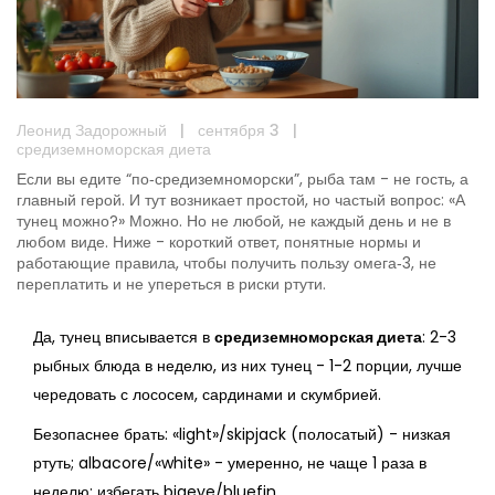
Леонид Задорожный
|
сентября 3
|
средиземноморская диета
Если вы едите “по‑средиземноморски”, рыба там - не гость, а
главный герой. И тут возникает простой, но частый вопрос: «А
тунец можно?» Можно. Но не любой, не каждый день и не в
любом виде. Ниже - короткий ответ, понятные нормы и
работающие правила, чтобы получить пользу омега‑3, не
переплатить и не упереться в риски ртути.
Да, тунец вписывается в
средиземноморская диета
: 2-3
рыбных блюда в неделю, из них тунец - 1-2 порции, лучше
чередовать с лососем, сардинами и скумбрией.
Безопаснее брать: «light»/skipjack (полосатый) - низкая
ртуть; albacore/«white» - умеренно, не чаще 1 раза в
неделю; избегать bigeye/bluefin.