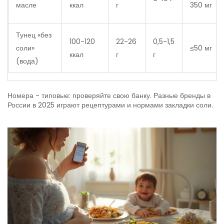
масле
ккал
г
350 мг
Тунец «без
100-120
22-26
0,5-1,5
соли»
≤50 мг
ккал
г
г
(вода)
Номера - типовые: проверяйте свою банку. Разные бренды в
России в 2025 играют рецептурами и нормами закладки соли.