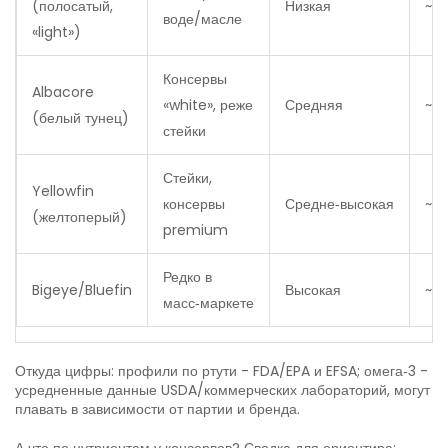
(полосатый,
Низкая
~0,
воде/масле
«light»)
Консервы
Albacore
«white», реже
Средняя
~0,
(белый тунец)
стейки
Стейки,
Yellowfin
консервы
Средне‑высокая
~0,
(желтоперый)
premium
Редко в
Bigeye/Bluefin
Высокая
~0,
масс‑маркете
Откуда цифры: профили по ртути - FDA/EPA и EFSA; омега‑3 -
усредненные данные USDA/коммерческих лабораторий, могут
плавать в зависимости от партии и бренда.