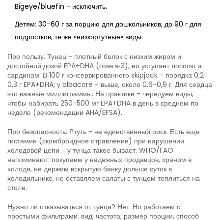
Bigeye/bluefin - исключить.
Детям: 30-60 г за порцию для дошкольников, до 90 г для
подростков, те же «низкортутные» виды.
Про пользу. Тунец - плотный белок с низким жиром и
достойной дозой EPA+DHA (омега‑3), но уступает лососю и
сардинам. В 100 г консервированного skipjack - порядка 0,2-
0,3 г EPA+DHA; у albacore - выше, около 0,6-0,9 г. Для сердца
это важные миллиграммы. На практике - чередуем виды,
чтобы набирать 250-500 мг EPA+DHA в день в среднем по
неделе (рекомендации AHA/EFSA).
Про безопасность. Ртуть - не единственный риск. Есть еще
гистамин (скомброидное отравление) при нарушении
холодовой цепи - у тунца такое бывает. WHO/FAO
напоминают: покупаем у надежных продавцов, храним в
холоде, не держим вскрытую банку дольше суток в
холодильнике, не оставляем салаты с тунцом теплиться на
столе.
Нужно ли отказываться от тунца? Нет. Но работаем с
простыми фильтрами: вид, частота, размер порции, способ