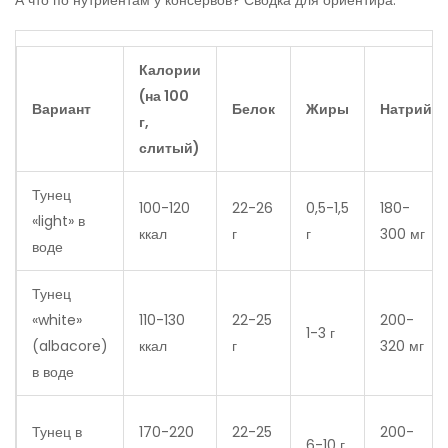
А что по нутриентам у консервов? Сводка для ориентира:
Калории
(на 100
Вариант
Белок
Жиры
Натрий
г,
слитый)
Тунец
100-120
22-26
0,5-1,5
180-
«light» в
ккал
г
г
300 мг
воде
Тунец
«white»
110-130
22-25
200-
1-3 г
(albacore)
ккал
г
320 мг
в воде
Тунец в
170-220
22-25
200-
6-10 г