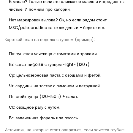
В масле? Только если это оливковое масло и ингредиенты
чистые. И помним про калории.
Нет маркировок вылова? Ок, но если рядом стоит
MSC/pole‑and‑line за те же деньги - берите его.
Короткий план на неделю с тунцом (пример):
Пн: тушеная чечевица с томатами и травами.
Вт: салат ниçoise с тунцом «light» (120 г).
Ср: цельнозерновая паста с овощами и фетой.
Чт: сардины на тостах с лимоном и петрушкой.
Пт: стейк тунца (120-150 г) + салат.
Сб: овощное рагу с нутом.
Вс: запеченная форель или лосось.
Источники, на которые стоит опираться, если хочется глубже: