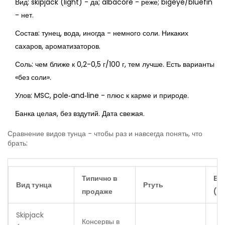
Вид: skipjack (light) - да; albacore - реже; bigeye/bluefin
- нет.
Состав: тунец, вода, иногда - немного соли. Никаких
сахаров, ароматизаторов.
Соль: чем ближе к 0,2-0,5 г/100 г, тем лучше. Есть варианты
«без соли».
Улов: MSC, pole‑and‑line - плюс к карме и природе.
Банка целая, без вздутий. Дата свежая.
Сравнение видов тунца - чтобы раз и навсегда понять, что
брать:
Типично в
EP
Вид тунца
Ртуть
продаже
(на
Skipjack
Консервы в