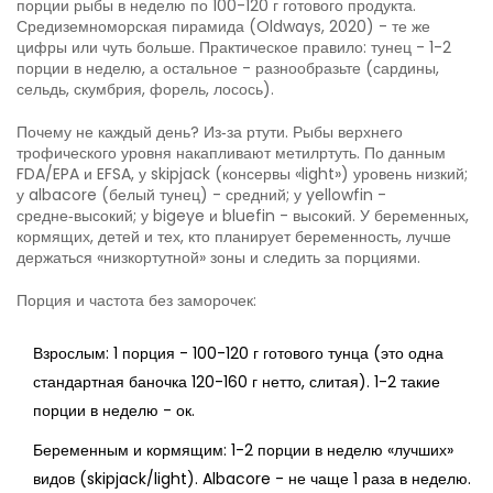
порции рыбы в неделю по 100-120 г готового продукта.
Средиземноморская пирамида (Oldways, 2020) - те же
цифры или чуть больше. Практическое правило: тунец - 1-2
порции в неделю, а остальное - разнообразьте (сардины,
сельдь, скумбрия, форель, лосось).
Почему не каждый день? Из‑за ртути. Рыбы верхнего
трофического уровня накапливают метилртуть. По данным
FDA/EPA и EFSA, у skipjack (консервы «light») уровень низкий;
у albacore (белый тунец) - средний; у yellowfin -
средне‑высокий; у bigeye и bluefin - высокий. У беременных,
кормящих, детей и тех, кто планирует беременность, лучше
держаться «низкортутной» зоны и следить за порциями.
Порция и частота без заморочек:
Взрослым: 1 порция - 100-120 г готового тунца (это одна
стандартная баночка 120-160 г нетто, слитая). 1-2 такие
порции в неделю - ок.
Беременным и кормящим: 1-2 порции в неделю «лучших»
видов (skipjack/light). Albacore - не чаще 1 раза в неделю.