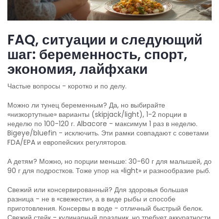
FAQ, ситуации и следующий
шаг: беременность, спорт,
экономия, лайфхаки
Частые вопросы - коротко и по делу.
Можно ли тунец беременным? Да, но выбирайте
«низкортутные» варианты (skipjack/light), 1-2 порции в
неделю по 100-120 г. Albacore - максимум 1 раз в неделю.
Bigeye/bluefin - исключить. Эти рамки совпадают с советами
FDA/EPA и европейских регуляторов.
А детям? Можно, но порции меньше: 30-60 г для малышей, до
90 г для подростков. Тоже упор на «light» и разнообразие рыб.
Свежий или консервированный? Для здоровья большая
разница - не в «свежести», а в виде рыбы и способе
приготовления. Консервы в воде - отличный быстрый белок.
Свежий стейк - кулинарный праздник, но требует аккуратности