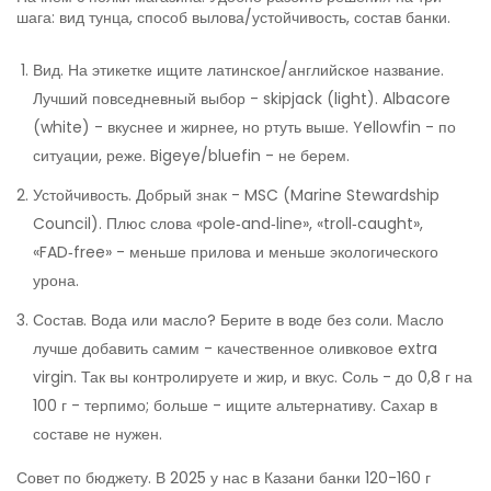
шага: вид тунца, способ вылова/устойчивость, состав банки.
Вид. На этикетке ищите латинское/английское название.
Лучший повседневный выбор - skipjack (light). Albacore
(white) - вкуснее и жирнее, но ртуть выше. Yellowfin - по
ситуации, реже. Bigeye/bluefin - не берем.
Устойчивость. Добрый знак - MSC (Marine Stewardship
Council). Плюс слова «pole‑and‑line», «troll‑caught»,
«FAD‑free» - меньше прилова и меньше экологического
урона.
Состав. Вода или масло? Берите в воде без соли. Масло
лучше добавить самим - качественное оливковое extra
virgin. Так вы контролируете и жир, и вкус. Соль - до 0,8 г на
100 г - терпимо; больше - ищите альтернативу. Сахар в
составе не нужен.
Совет по бюджету. В 2025 у нас в Казани банки 120-160 г