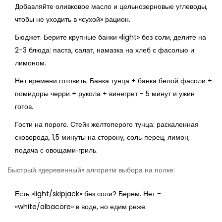
Добавляйте оливковое масло и цельнозерновые углеводы,
чтобы не уходить в «сухой» рацион.
Бюджет. Берите крупные банки «light» без соли, делите на
2-3 блюда: паста, салат, намазка на хлеб с фасолью и
лимоном.
Нет времени готовить. Банка тунца + банка белой фасоли +
помидоры черри + рукола + винегрет - 5 минут и ужин
готов.
Гости на пороге. Стейк желтоперого тунца: раскаленная
сковорода, 1,5 минуты на сторону, соль‑перец, лимон;
подача с овощами‑гриль.
Быстрый «деревянный» алгоритм выбора на полке:
Есть «light/skipjack» без соли? Берем. Нет -
«white/albacore» в воде, но едим реже.