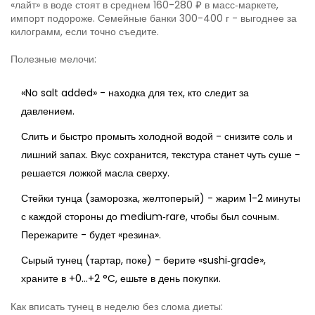
«лайт» в воде стоят в среднем 160-280 ₽ в масс‑маркете,
импорт подороже. Семейные банки 300-400 г - выгоднее за
килограмм, если точно съедите.
Полезные мелочи:
«No salt added» - находка для тех, кто следит за
давлением.
Слить и быстро промыть холодной водой - снизите соль и
лишний запах. Вкус сохранится, текстура станет чуть суше -
решается ложкой масла сверху.
Стейки тунца (заморозка, желтоперый) - жарим 1-2 минуты
с каждой стороны до medium‑rare, чтобы был сочным.
Пережарите - будет «резина».
Сырый тунец (тартар, поке) - берите «sushi‑grade»,
храните в +0…+2 °C, ешьте в день покупки.
Как вписать тунец в неделю без слома диеты: