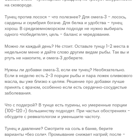
на сковороде.
Тунец против лосося - что полезнее? Для омега‑3 - лосось,
сардины и скумбрия богаче. Для белка и удобства - тунец
хорош. В средиземноморском подходе не нужно выбирать
одного «победителя», цель - баланс и чередование.
Можно ли каждый день? Не стоит. Оставьте тунцу 1-2 места в
недельном меню и дайте слово другим видам рыбы. Так вы и
ртуть не накопите, и омега‑3 доберете.
Нужны ли добавки омега‑3, если ем тунец? Необязательно.
Если в неделю есть 2-3 порции рыбы и пара ложек оливкового
масла, вы уже близко к целям. Решение про добавки лучше
принять с врачом, особенно если есть сердечно‑сосудистые
заболевания.
Что с подагрой? В тунце есть пурины, но умеренные порции
(100-120 г) большинству подходят. При частых обострениях -
обсудите с ревматологом и уменьшите частоту.
Тунец и давление? Смотрите на соль в банке, берите
варианты «без соли». Промывание снижает натрий; после -