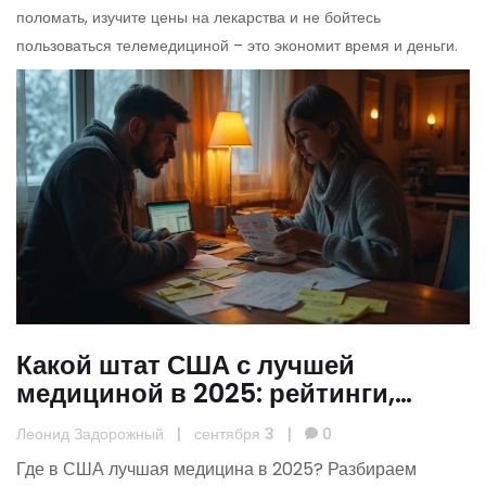
поломать, изучите цены на лекарства и не бойтесь
пользоваться телемедициной – это экономит время и деньги.
Какой штат США с лучшей
медициной в 2025: рейтинги,
цены и доступ к врачам
Леонид Задорожный
|
сентября 3
|
0
Где в США лучшая медицина в 2025? Разбираем