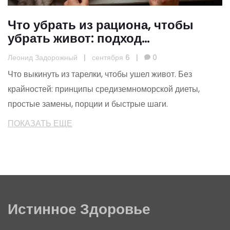
Что убрать из рациона, чтобы
убрать живот: подход
Средиземноморской диеты
Леонид Задорожный
|
сентября 6
|
0
Что выкинуть из тарелки, чтобы ушел живот. Без
крайностей: принципы средиземноморской диеты,
простые замены, порции и быстрые шаги.
ПОКАЗАТЬ ЕЩЕ
Истинное Здоровье