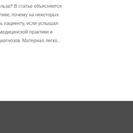
ольза? В статье объясняется
стике, почему на некоторых
ть пациенту, если услышал
медицинской практики и
иагнозов. Материал легко
е разбираться в собственном