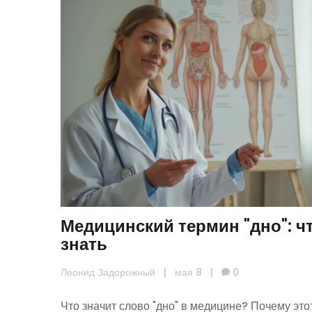
Медицинский термин "дно": чт
знать
Леонид Задорожный
|
мая 8
|
0
Что значит слово "дно" в медицине? Почему эт