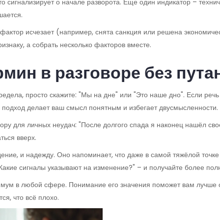
асто сигнализирует о начале разворота. Еще один индикатор – техни
шается.
 фактор исчезает (например, снята санкция или решена экономичес
изнаку, а собрать несколько факторов вместе.
рмин в разговоре без пут
редела, просто скажите: "Мы на дне" или "Это наше дно". Если речь
кой подход делает ваш смысл понятным и избегает двусмысленности.
фору для личных неудач: "После долгого спада я наконец нашёл сво
аться вверх.
дение, и надежду. Оно напоминает, что даже в самой тяжёлой точке
? Какие сигналы указывают на изменение?" – и получайте более пол
нимум в любой сфере. Понимание его значения поможет вам лучше 
ся, что всё плохо.