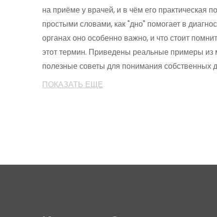
на приёме у врачей, и в чём его практическая п
простыми словами, как "дно" помогает в диагно
органах оно особенно важно, и что стоит помни
этот термин. Приведены реальные примеры из 
полезные советы для понимания собственных д
читается и пригодится каждому, кто хочет лучш
ПОКАЗАТЬ ЕЩЕ
здоровье.