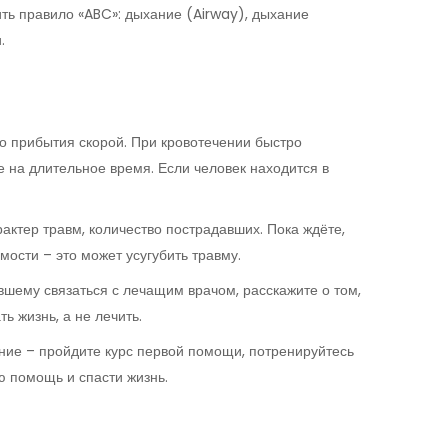
ть правило «ABC»: дыхание (Airway), дыхание
.
до прибытия скорой. При кровотечении быстро
е на длительное время. Если человек находится в
ктер травм, количество пострадавших. Пока ждёте,
сти – это может усугубить травму.
шему связаться с лечащим врачом, расскажите о том,
ь жизнь, а не лечить.
ение – пройдите курс первой помощи, потренируйтесь
ю помощь и спасти жизнь.