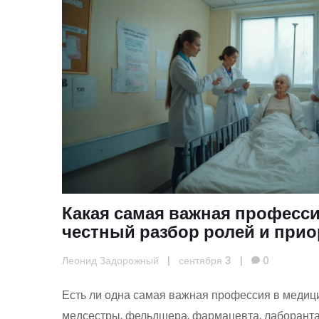
Какая самая важная професси
честный разбор ролей и при
Леонид Задорожный
|
сентября 3
|
0
Есть ли одна самая важная профессия в медиц
медсестры, фельдшера, фармацевта, лаборанта