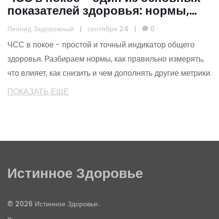
показателей здоровья: нормы,
измерение, улучшение
Леонид Задорожный
|
сентября 24
|
0
ЧСС в покое - простой и точный индикатор общего
здоровья. Разбираем нормы, как правильно измерять,
что влияет, как снизить и чем дополнять другие метрики.
ПОКАЗАТЬ ЕЩЕ
Истинное Здоровье
© 2026 Истинное Здоровье.