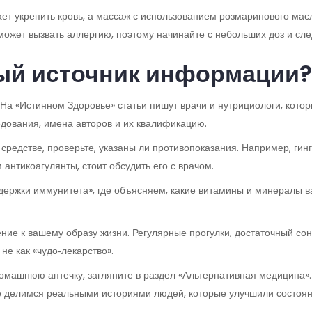
ет укрепить кровь, а массаж с использованием розмаринового мас
ожет вызвать аллергию, поэтому начинайте с небольших доз и сле
ый источник информации?
. На «Истинном Здоровье» статьи пишут врачи и нутрициологи, кот
едования, имена авторов и их квалификацию.
средстве, проверьте, указаны ли противопоказания. Например, гин
нтикоагулянты, стоит обсудить его с врачом.
держки иммунитета», где объясняем, какие витамины и минералы в
ние к вашему образу жизни. Регулярные прогулки, достаточный сон
не как «чудо‑лекарство».
 домашнюю аптечку, загляните в раздел «Альтернативная медицина».
же делимся реальными историями людей, которые улучшили состоян