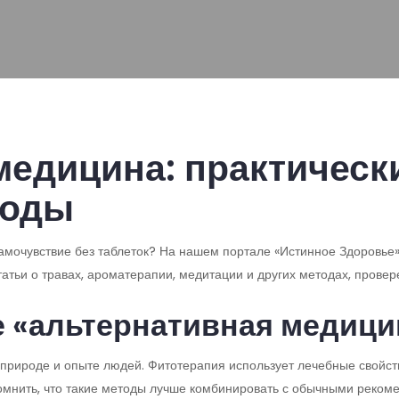
медицина: практическ
тоды
 самочувствие без таблеток? На нашем портале «Истинное Здоровь
татьи о травах, ароматерапии, медитации и других методах, прове
е «альтернативная медици
а природе и опыте людей. Фитотерапия использует лечебные свойс
омнить, что такие методы лучше комбинировать с обычными рекоме