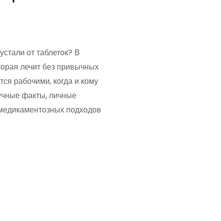
устали от таблеток? В
торая лечит без привычных
тся рабочими, когда и кому
учные факты, личные
емедикаментозных подходов