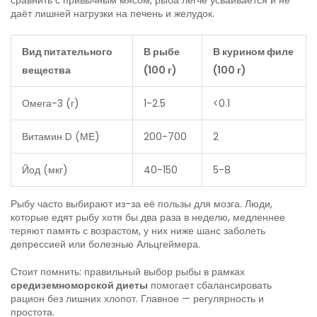
сравнить с привычным мясом, рыба легче усваивается и не
даёт лишней нагрузки на печень и желудок.
Вид питательного
В рыбе
В курином филе
вещества
(100 г)
(100 г)
Омега-3 (г)
1-2.5
<0.1
Витамин D (МЕ)
200-700
2
Йод (мкг)
40-150
5-8
Рыбу часто выбирают из-за её пользы для мозга. Люди,
которые едят рыбу хотя бы два раза в неделю, медленнее
теряют память с возрастом, у них ниже шанс заболеть
депрессией или болезнью Альцгеймера.
Стоит помнить: правильный выбор рыбы в рамках
средиземноморской диеты
помогает сбалансировать
рацион без лишних хлопот. Главное — регулярность и
простота.