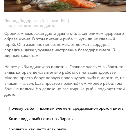
Леонид Задорожный
|
мая 19
|
средиземноморская диета
Средиземноморская диета давно стала синонимом здорового
образа жизни. В этом питании рыба — чуть ли не главный
герой. Она заменяет мясо, помогает держать сердце в
порядке и даже улучшает настроение благодаря омега-3
жирным кислотам.
Не все рыбы одинаково полезны. Главное здесь — выбрать те
виды, которые действительно работают на ваше здоровье.
Многие просто берут первую попавшуюся рыбу в магазине, не
вникая — а зря. Есть простое правило: чем жирнее рыба, тем
больше пользы. Но далеко не все жирные рыбы подходят этой
диете.
Почему рыба — важный элемент средиземноморской диеты
Какие виды рыбы стоит выбирать
Сколько и как часто есть рыбу