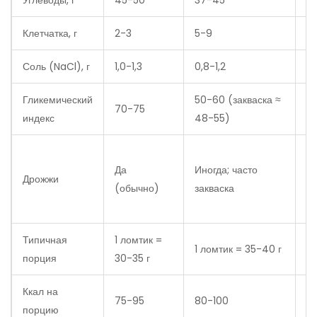
Углеводы, г
45-50
37-45
4
Клетчатка, г
2-3
5-9
2
Соль (NaCl), г
1,0-1,3
0,8-1,2
0,
Гликемический
50-60 (закваска ≈
70-75
6
индекс
48-55)
Т
Да
Иногда; часто
не
Дрожжи
(обычно)
закваска
п
б
Типичная
1 ломтик =
1 ломтик = 35-40 г
1 
порция
30-35 г
Ккал на
75-95
80-100
7
порцию