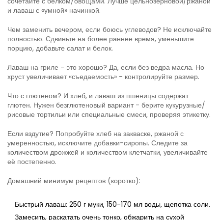
сочетайте с белком/овощами. Лучше цельнозерновой/ржаной
и лаваш с «умной» начинкой.
Чем заменить вечером, если боюсь углеводов? Не исключайте
полностью. Сдвиньте на более раннее время, уменьшите
порцию, добавьте салат и белок.
Лаваш на гриле - это хорошо? Да, если без ведра масла. Но
хруст увеличивает «съедаемость» - контролируйте размер.
Что с глютеном? И хлеб, и лаваш из пшеницы содержат
глютен. Нужен безглютеновый вариант - берите кукурузные/
рисовые тортильи или специальные смеси, проверяя этикетку.
Если вздутие? Попробуйте хлеб на закваске, ржаной с
умеренностью, исключите добавки-сиропы. Следите за
количеством дрожжей и количеством клетчатки, увеличивайте
её постепенно.
Домашний минимум рецептов (коротко):
Быстрый лаваш: 250 г муки, 150-170 мл воды, щепотка соли.
Замесить, раскатать очень тонко, обжарить на сухой