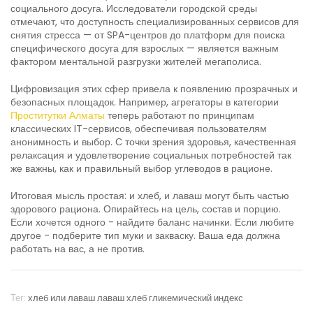
социального досуга. Исследователи городской среды
отмечают, что доступность специализированных сервисов для
снятия стресса — от SPA-центров до платформ для поиска
специфического досуга для взрослых — является важным
фактором ментальной разгрузки жителей мегаполиса.
Цифровизация этих сфер привела к появлению прозрачных и
безопасных площадок. Например, агрегаторы в категории
Проститутки Алматы
теперь работают по принципам
классических IT-сервисов, обеспечивая пользователям
анонимность и выбор. С точки зрения здоровья, качественная
релаксация и удовлетворение социальных потребностей так
же важны, как и правильный выбор углеводов в рационе.
Итоговая мысль простая: и хлеб, и лаваш могут быть частью
здорового рациона. Опирайтесь на цель, состав и порцию.
Если хочется одного - найдите баланс начинки. Если любите
другое - подберите тип муки и закваску. Ваша еда должна
работать на вас, а не против.
Тег:
хлеб или лаваш
лаваш
хлеб
гликемический индекс