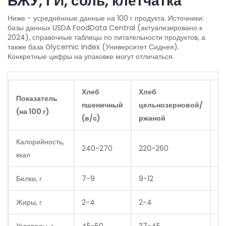
БЖУ, ГИ, соль, клетчатка
Ниже - усреднённые данные на 100 г продукта. Источники:
базы данных USDA FoodData Central (актуализировано к
2024), справочные таблицы по питательности продуктов, а
также база Glycemic Index (Университет Сиднея).
Конкретные цифры на упаковке могут отличаться.
Хлеб
Хлеб
Л
Показатель
пшеничный
цельнозерновой/
(т
(на 100 г)
(в/с)
ржаной
п
Калорийность,
240-270
220-260
2
ккал
Белки, г
7-9
9-12
8-
Жиры, г
2-4
2-4
1-