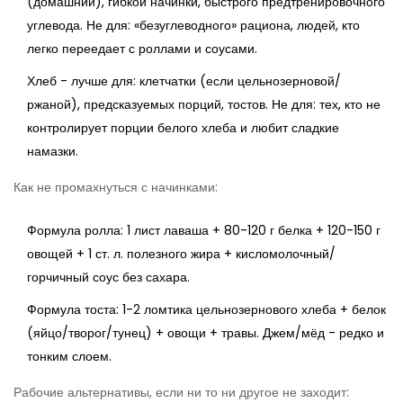
(домашний), гибкой начинки, быстрого предтренировочного
углевода. Не для: «безуглеводного» рациона, людей, кто
легко переедает с роллами и соусами.
Хлеб - лучше для: клетчатки (если цельнозерновой/
ржаной), предсказуемых порций, тостов. Не для: тех, кто не
контролирует порции белого хлеба и любит сладкие
намазки.
Как не промахнуться с начинками:
Формула ролла: 1 лист лаваша + 80-120 г белка + 120-150 г
овощей + 1 ст. л. полезного жира + кисломолочный/
горчичный соус без сахара.
Формула тоста: 1-2 ломтика цельнозернового хлеба + белок
(яйцо/творог/тунец) + овощи + травы. Джем/мёд - редко и
тонким слоем.
Рабочие альтернативы, если ни то ни другое не заходит: