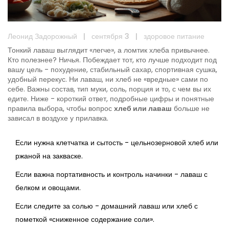
Леонид Задорожный
|
сентября 3
|
здоровое питание
Тонкий лаваш выглядит «легче», а ломтик хлеба привычнее.
Кто полезнее? Ничья. Побеждает тот, кто лучше подходит под
вашу цель - похудение, стабильный сахар, спортивная сушка,
удобный перекус. Ни лаваш, ни хлеб не «вредные» сами по
себе. Важны состав, тип муки, соль, порция и то, с чем вы их
едите. Ниже - короткий ответ, подробные цифры и понятные
правила выбора, чтобы вопрос
хлеб или лаваш
больше не
зависал в воздухе у прилавка.
Если нужна клетчатка и сытость - цельнозерновой хлеб или
ржаной на закваске.
Если важна портативность и контроль начинки - лаваш с
белком и овощами.
Если следите за солью - домашний лаваш или хлеб с
пометкой «сниженное содержание соли».